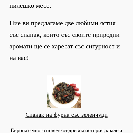
пилешко месо.
Ние ви предлагаме две любими ястия
със спанак, които със своите природни
аромати ще се харесат със сигурност и
на вас!
Спанак на фурна със зеленчуци
Европа е много повече от древна история, крале и