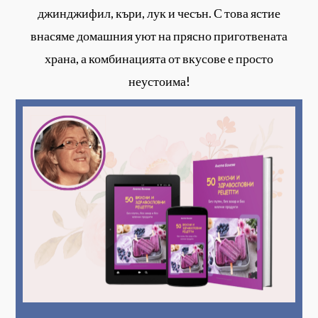
джинджифил, къри, лук и чесън. С това ястие
внасяме домашния уют на прясно приготвената
храна, а комбинацията от вкусове е просто
неустоима!