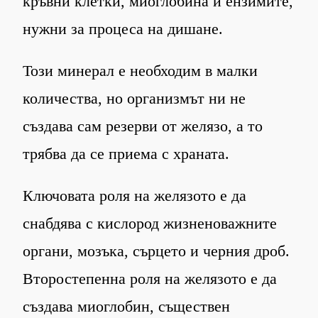
кръвни клетки, миоглобина и ензимите,
нужни за процеса на дишане
.
Този минерал е необходим в малки
количества, но организмът ни не
създава сам резерви от желязо, а то
трябва да се приема с храната.
Ключовата роля на желязото е да
снабдява с кислород жизненоважните
органи, мозъка, сърцето и черния дроб.
Второстепенна роля на желязото е да
създава миоглобин, съществен