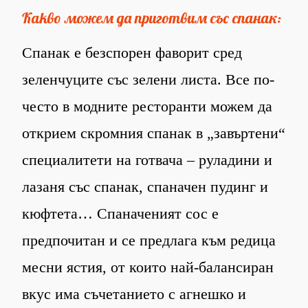
Какво можем да приготвим със спанак:
Спанак е безспорен фаворит сред
зеленчуците със зелени листа. Все по-
често в модните ресторанти можем да
открием скромния спанак в „завъртени“
специалитети на готвача – руладини и
лазаня със спанак, спаначен пудинг и
кюфтета… Спаначеният сос е
предпочитан и се предлага към редица
месни ястия, от които най-балансиран
вкус има съчетанието с агнешко и