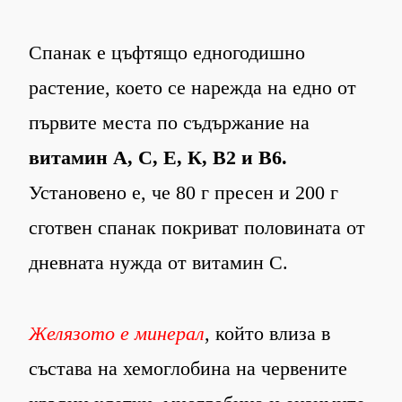
Спанак е цъфтящо едногодишно
растение, което се нарежда на едно от
първите места по съдържание на
витамин А, С, Е, К, B2 и B6.
Установено е, че 80 г пресен и 200 г
сготвен спанак покриват половината от
дневната нужда от витамин С.
Желязото е минерал
, който влиза в
състава на хемоглобина на червените