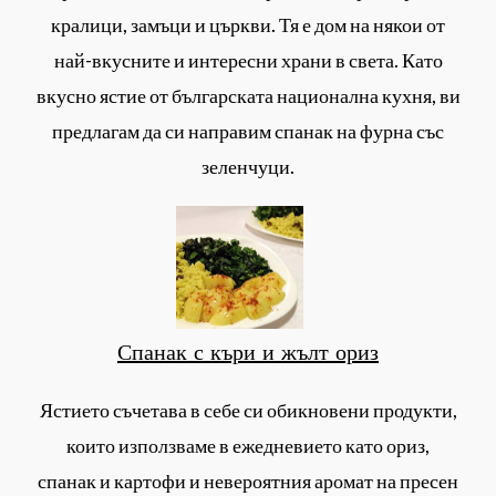
кралици, замъци и църкви. Тя е дом на някои от
най-вкусните и интересни храни в света. Като
вкусно ястие от българската национална кухня, ви
предлагам да си направим спанак на фурна със
зеленчуци.
Спанак с къри и жълт ориз
Ястието съчетава в себе си обикновени продукти,
които използваме в ежедневието като ориз,
спанак и картофи и невероятния аромат на пресен