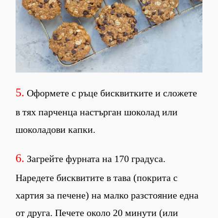
5.
Оформете с ръце бисквитките и сложете
в тях парченца настърган шоколад или
шоколадови капки.
6.
Загрейте фурната на 170 градуса.
Наредете бисквитите в тава (покрита с
хартия за печене) на малко разстояние една
от друга. Печете около 20 минути (или