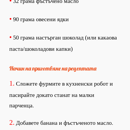
•
32 грама фъстъчено масло
•
90 грама овесени ядки
•
50 грама настърган шоколад (или какаова
паста/шоколадови капки)
Начин на приготвяне на рецептата
1.
Сложете фурмите в кухненски робот и
пасирайте докато станат на малки
парченца.
2.
Добавете банана и фъстъченото масло.