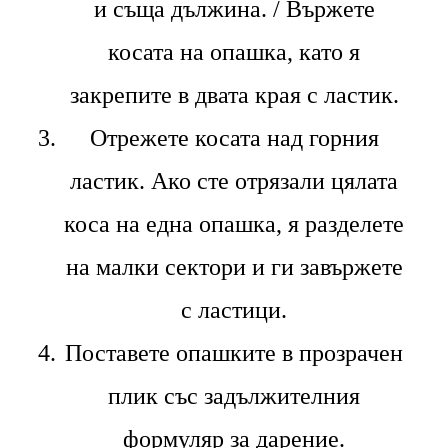
и съща дължина. / Вържете
косата на опашка, като я
закрепите в двата края с ластик.
Отрежете косата над горния
ластик. Ако сте отрязали цялата
коса на една опашка, я разделете
на малки сектори и ги завържете
с ластици.
Поставете опашките в прозрачен
плик със задължителния
формуляр за дарение.